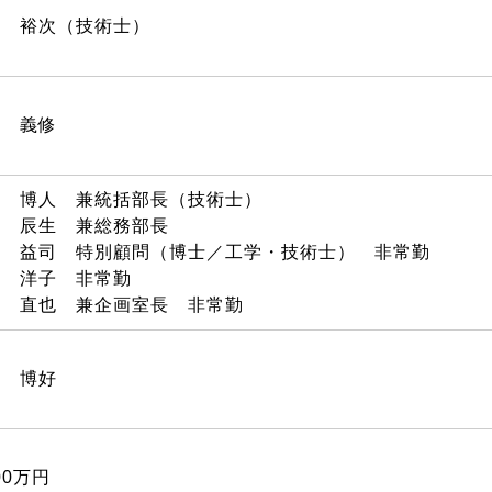
野 裕次（技術士）
山 義修
本 博人 兼統括部長（技術士）
﨑 辰生 兼総務部長
田 益司 特別顧問（博士／工学・技術士） 非常勤
口 洋子 非常勤
山 直也 兼企画室長 非常勤
子 博好
000万円