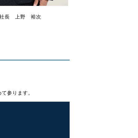
社長 上野 裕次
めて参ります。