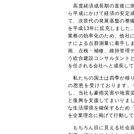
高度経済成長期の直後に測
ら平成にかけて経済の安定
て、次世代の発展基盤の整
を平成13年に拡充しました
業務の効率化のため、他社
ナによる点群測量に着手し
画、点検・補修、維持管理
う総合建設コンサルタント
を任される会社へと成長して
私たちの国土は四季が移り
の恩恵を受けております。
し、当社も豪雨災害や地震
と復興を支援してまいりま
な生活環境を確保するため
を企業理念に掲げて行動して
もちろん目に見える社会資