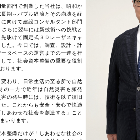
量部門で創業した当社は、昭和か
成長期～バブル経済とその崩壊を経
備に向けて建設コンサルタント部門
。さらに翌年には新技術への挑戦と
に先駆けて固定式３Ｄレーザスキャ
ました。今日では、調査、設計・計
データベースの運営までの一連を行
として、社会資本整備の重要な役割
おります。
変わり、日常生活の至る所で自然
その一方で近年は自然災害も頻発
災害の発生時には、技術を以て復旧
した。これからも安全・安心で快適
「しあわせな社会を創造する」こと
まいります。
本整備だけが「しあわせな社会の