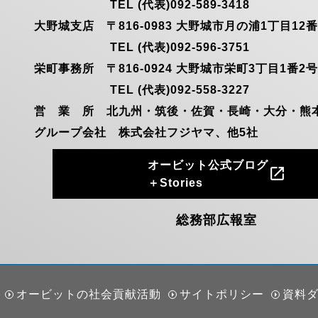
TEL (代表)092-589-3418
大野城支店 〒816-0983 大野城市月の浦1丁目12番
TEL (代表)092-596-3751
栄町事務所 〒816-0924 大野城市栄町3丁目1番2号
TEL (代表)092-558-3227
営 業 所 北九州・筑後・佐賀・長崎・大分・熊
グループ会社
株式会社フジヤマ、他5社
オービット公式ブログ
open_in_new
＋Stories
総務部広報室
オービットの社会貢献活動
サイトポリシー
資料